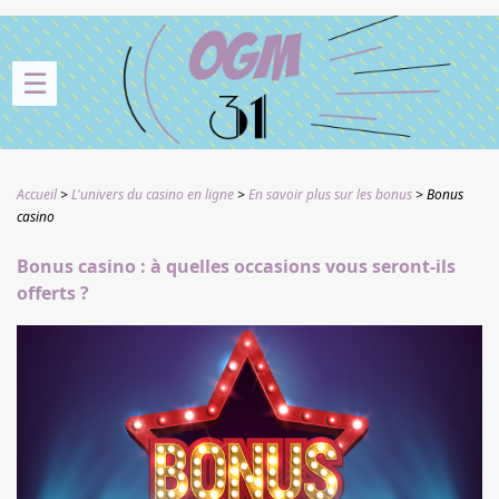
☰
Accueil
L'univers du casino en ligne
En savoir plus sur les bonus
Bonus
casino
Bonus casino : à quelles occasions vous seront-ils
offerts ?