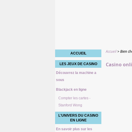
Accueil
Bien ch
ACCUEIL
Casino onli
LES JEUX DE CASINO
Découvrez la machine a
sous
Blackjack en ligne
Compter les cartes -
Stanford Wong
L'UNIVERS DU CASINO
EN LIGNE
En savoir plus sur les