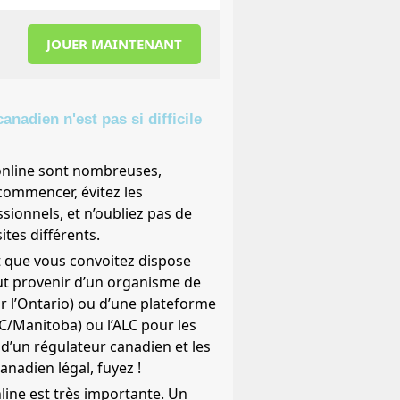
JOUER MAINTENANT
nadien n'est pas si difficile
 online sont nombreuses,
 commencer, évitez les
sionnels, et n’oubliez pas de
ites différents.
nt que vous convoitez dispose
eut provenir d’un organisme de
r l’Ontario) ou d’une plateforme
C/Manitoba) ou l’ALC pour les
 d’un régulateur canadien et les
anadien légal, fuyez !
nline est très importante. Un