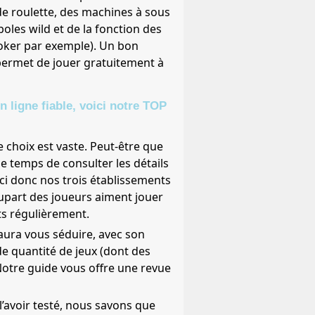
de roulette, des machines à sous
oles wild et de la fonction des
poker par exemple). Un bon
s permet de jouer gratuitement à
 ligne fiable, voici notre TOP
 choix est vaste. Peut-être que
e temps de consulter les détails
ci donc nos trois établissements
lupart des joueurs aiment jouer
ts régulièrement.
ura vous séduire, avec son
de quantité de jeux (dont des
Notre guide vous offre une revue
l’avoir testé, nous savons que