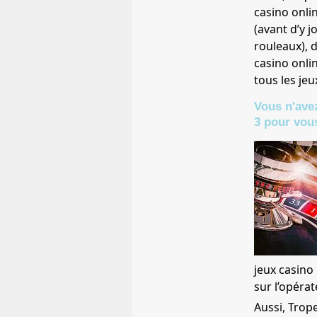
casino onli
(avant d’y 
rouleaux), 
casino onlin
tous les jeu
Vous n'avez
3 pour vou
jeux casino
sur l’opérat
Aussi, Trop