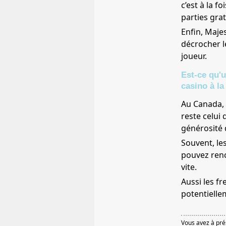
c’est à la f
parties grat
Enfin, Maje
décrocher l
joueur.
Est-ce qu'
casino à la
Au Canada, 
reste celui 
générosité 
Souvent, le
pouvez renc
vite.
Aussi les f
potentielle
Vous avez à prés