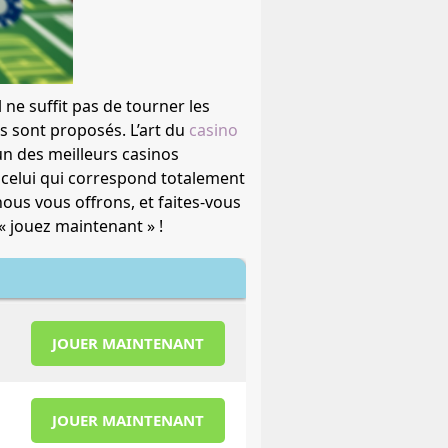
ne suffit pas de tourner les
s sont proposés. L’art du
casino
cun des meilleurs casinos
, celui qui correspond totalement
nous vous offrons, et faites-vous
« jouez maintenant » !
JOUER MAINTENANT
JOUER MAINTENANT