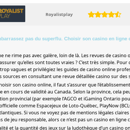
Royalistplay
arrassez pas du superflu. Choisir son casino en ligne ca
ne ne rime pas avec galère, loin de là. Les revues de casino
ssurer qu’elles sont toutes vraies ? C’est très simple. Pour
trop vagues et privilégiez les guides de casino online profes
s sources en consultant une revue détaillée casino sur des s
hoisir son casino online, il faut s’assurer que l’établisseme
ce en cours de validité au Canada. Selon la province, cela p
ion provincial (par exemple l’AGCO et iGaming Ontario pou
 officielle comme Espacejeux de Loto‑Québec, PlayNow (BCL
tlantiques. Si vous ne voyez pas de mentions légales claires
 de jeu responsable, alors ce n’est pas un casino en ligne c
alité et la quantité des jeux sur la ludothèque d’un casino o