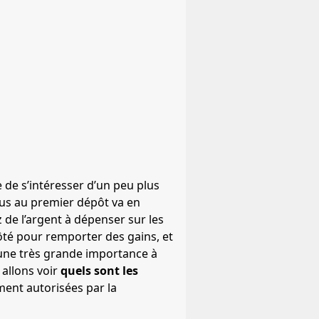
le de s’intéresser d’un peu plus
onus au premier dépôt va en
 de l’argent à dépenser sur les
côté pour remporter des gains, et
 une très grande importance à
 allons voir
quels sont les
ment autorisées par la