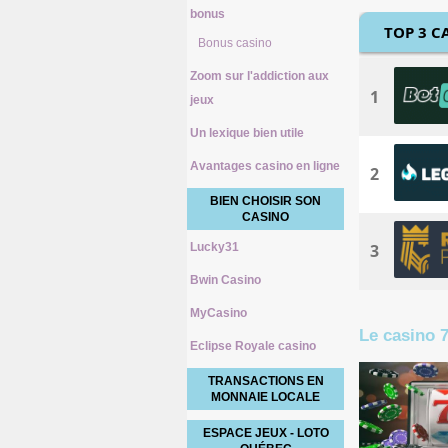
bonus
TOP 3 C
Bonus casino
Zoom sur l'addiction aux
1
jeux
Un lexique bien utile
Avantages casino en ligne
2
BIEN CHOISIR SON
CASINO
Lucky31
3
Bwin Casino
MyCasino
Le casino 
Eclipse Royale casino
TRANSACTIONS EN
MONNAIE LOCALE
ESPACE JEUX - LOTO