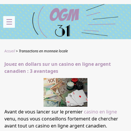
☰
Accueil
Transactions en monnaie locale
Jouez en dollars sur un casino en ligne argent
canadien : 3 avantages
Avant de vous lancer sur le premier
casino en ligne
venu, nous vous conseillons fortement de chercher
avant tout un casino en ligne argent canadien.