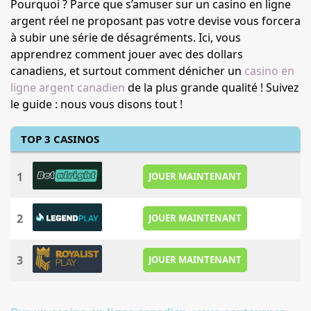
Pourquoi ? Parce que s’amuser sur un casino en ligne
argent réel ne proposant pas votre devise vous forcera
à subir une série de désagréments. Ici, vous
apprendrez comment jouer avec des dollars
canadiens, et surtout comment dénicher un
casino en
ligne argent canadien
de la plus grande qualité ! Suivez
le guide : nous vous disons tout !
TOP 3 CASINOS
1
JOUER MAINTENANT
2
JOUER MAINTENANT
3
JOUER MAINTENANT