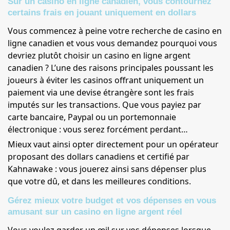
Sur un casino en ligne canadien, vous contournez
certains frais en jouant uniquement en dollars
Vous commencez à peine votre recherche de casino en
ligne canadien et vous vous demandez pourquoi vous
devriez plutôt choisir un casino en ligne argent
canadien ? L’une des raisons principales poussant les
joueurs à éviter les casinos offrant uniquement un
paiement via une devise étrangère sont les frais
imputés sur les transactions. Que vous payiez par
carte bancaire, Paypal ou un portemonnaie
électronique : vous serez forcément perdant…
Mieux vaut ainsi opter directement pour un opérateur
proposant des dollars canadiens et certifié par
Kahnawake : vous jouerez ainsi sans dépenser plus
que votre dû, et dans les meilleures conditions.
Gérez mieux votre budget et vos dépenses en vous
amusant sur un casino en ligne argent réel